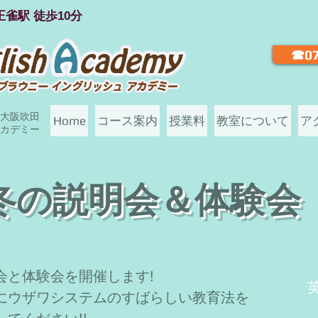
正雀駅 徒歩10分
大阪 英会話教室 ブラウニーイングリッシュアカ
☎07
大阪吹田
Home
コース案内
授業料
教室について
ア
カデミー
冬の説明会＆体験会
会と体験会を開催します!
にウザワシステムのすばらしい教育法を